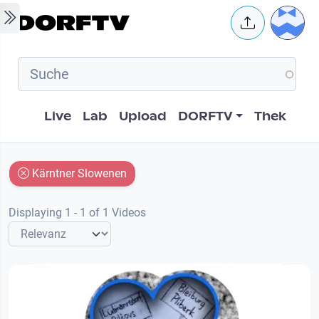
Skip to main content
User 
Hauptnavigation
Live
Lab
Upload
DORFTV
Thek
Kärntner Slowenen
Displaying 1 - 1 of 1 Videos