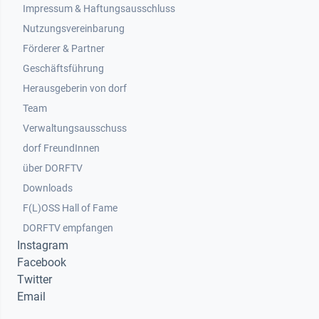
Impressum & Haftungsausschluss
Nutzungsvereinbarung
Footer 2
Förderer & Partner
Geschäftsführung
Herausgeberin von dorf
Team
Verwaltungsausschuss
dorf FreundInnen
Footer 3
über DORFTV
Downloads
F(L)OSS Hall of Fame
Footer 4
DORFTV empfangen
Instagram
Facebook
Twitter
Email