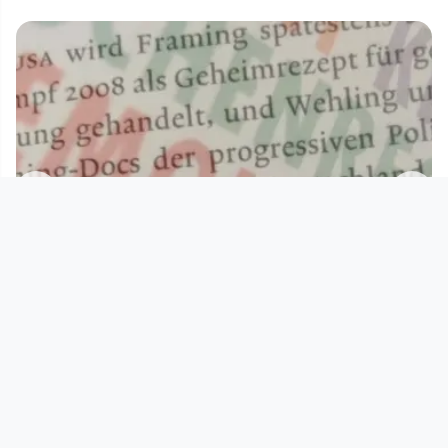
00:52:00
STIMMLAGEN - Freirad: Macht
Sprache Politik? Oder aber und o
Stimmlagen
since 8 years 10 months
Footer 1
Charta für Community Fernsehen in Österreich