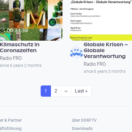
00:34:38
00:51:59
Klimaschutz in
Globale Krisen –
Coronazeiten
Globale
Verantwortung
Radio FRO
Radio FRO
since 6 years 2 months
since 6 years 3 months
Seite
Seite
Next page
Last page
1
2
››
Last »
er 2
Footer 3
er & Partner
über DORFTV
äftsführung
Downloads