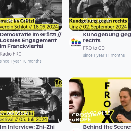
00:55:49
00:02:24
Demokratie im Grätzl //
Kundgebung geg
Lokales Engagement
rechts
im Franckviertel
FRO to GO
Radio FRO
since 1 year 11 months
since 1 year 10 months
00:05:34
00:01:55
Im Interview: Zhi-Zhi
Behind the Scene