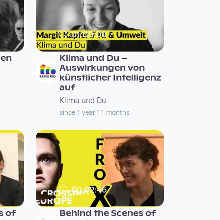
01:00:00
en
Klima und Du –
Auswirkungen von
künstlicher Intelligenz
auf
Klima und Du
since 1 year 11 months
00:02:46
s of
Behind the Scenes of