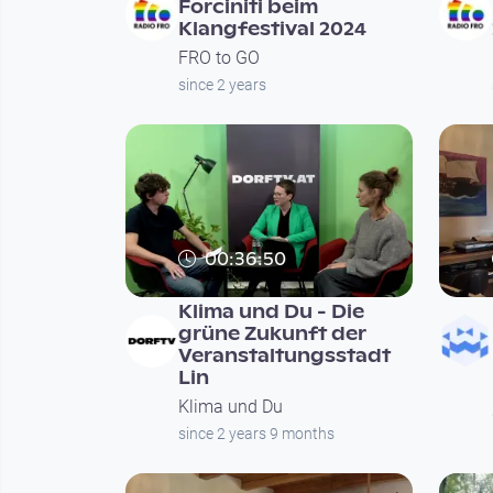
Forciniti beim
Klangfestival 2024
FRO to GO
since 2 years
00:36:50
Klima und Du - Die
grüne Zukunft der
Veranstaltungsstadt
Lin
Klima und Du
since 2 years 9 months