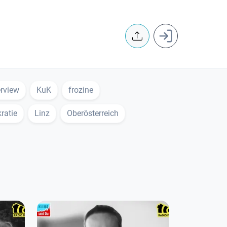
User accoun
erview
KuK
frozine
ratie
Linz
Oberösterreich