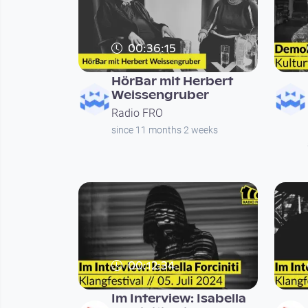
00:36:15
HörBar mit Herbert
Weissengruber
Radio FRO
since 11 months 2 weeks
00:12:34
Im Interview: Isabella