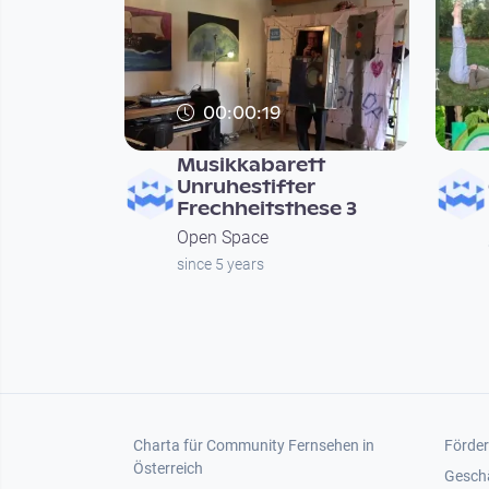
00:00:19
Musikkabarett
Unruhestifter
Frechheitsthese 3
Open Space
since 5 years
Seitennummerierung
Footer 1
Foot
Charta für Community Fernsehen in
Förder
Österreich
Gesch