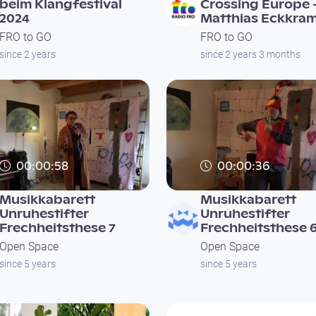
beim Klangfestival
Crossing Europe 
2024
Matthias Eckkra
FRO to GO
FRO to GO
since 2 years
since 2 years 3 months
00:00:58
00:00:36
Musikkabarett
Musikkabarett
Unruhestifter
Unruhestifter
Frechheitsthese 7
Frechheitsthese 
Open Space
Open Space
since 5 years
since 5 years