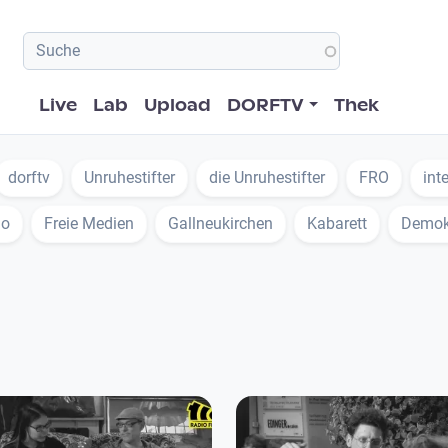
Hauptnavigation
Live
Lab
Upload
DORFTV
Thek
dorftv
Unruhestifter
die Unruhestifter
FRO
int
io
Freie Medien
Gallneukirchen
Kabarett
Demok