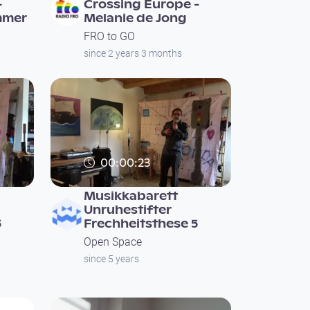
-
Crossing Europe -
mmer
Melanie de Jong
FRO to GO
since 2 years 3 months
00:00:23
Musikkabarett
Unruhestifter
6
Frechheitsthese 5
Open Space
since 5 years