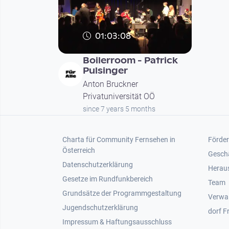
01:03:08
Boilerroom - Patrick
Pulsinger
Anton Bruckner
Privatuniversität OÖ
since 7 years 5 months
Footer 1
Foot
Charta für Community Fernsehen in
Förder
Österreich
Gesch
Datenschutzerklärung
Heraus
Gesetze im Rundfunkbereich
Team
Grundsätze der Programmgestaltung
Verwa
Jugendschutzerklärung
dorf F
Impressum & Haftungsausschluss