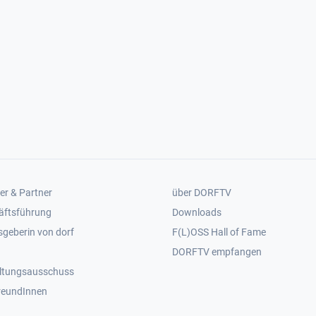
er 2
Footer 3
er & Partner
über DORFTV
äftsführung
Downloads
geberin von dorf
F(L)OSS Hall of Fame
Footer 4
DORFTV empfangen
ltungsausschuss
reundInnen