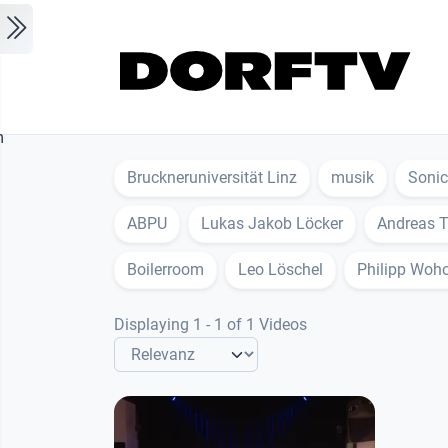
Skip to main content
m
Bruckneruniversität Linz
musik
Sonic
ABPU
Lukas Jakob Löcker
Andreas T
Boilerroom
Leo Löschel
Philipp Woh
Displaying 1 - 1 of 1 Videos