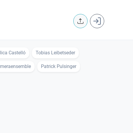
User accoun
ica Castelló
Tobias Leibetseder
meraensemble
Patrick Pulsinger