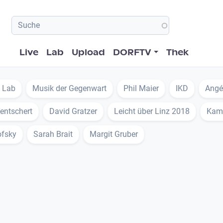
Hauptnavigation
Live
Lab
Upload
DORFTV
Thek
 Lab
Musik der Gegenwart
Phil Maier
IKD
Angél
entschert
David Gratzer
Leicht über Linz 2018
Kam
ofsky
Sarah Brait
Margit Gruber