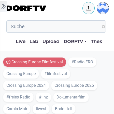
Skip to main content
User 
Hauptnavigation
Live
Lab
Upload
DORFTV
Thek
Crossing Europe Filmfestival
#Radio FRO
Crossing Europe
#filmfestival
Crossing Europe 2024
Crossing Europe 2025
#freies Radio
#linz
Dokumentarfilm
Carola Mair
liwest
Bodo Hell