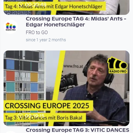
00:20:49
Crossing Europe TAG 4: Midas' Ants -
Edgar Honetschläger
FRO to GO
since 1 year 2 months
00:19:15
Crossing Europe TAG 3: VITIC DANCES