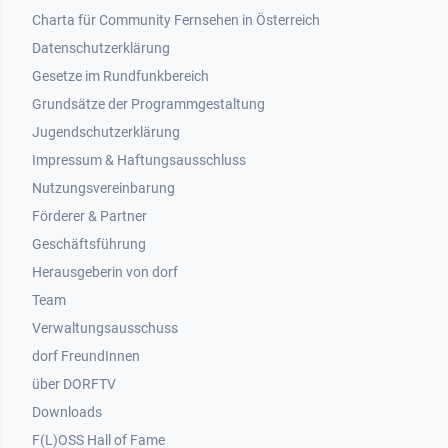
Footer 1
Charta für Community Fernsehen in Österreich
Datenschutzerklärung
Gesetze im Rundfunkbereich
Grundsätze der Programmgestaltung
Jugendschutzerklärung
Impressum & Haftungsausschluss
Nutzungsvereinbarung
Footer 2
Förderer & Partner
Geschäftsführung
Herausgeberin von dorf
Team
Verwaltungsausschuss
dorf FreundInnen
Footer 3
über DORFTV
Downloads
F(L)OSS Hall of Fame