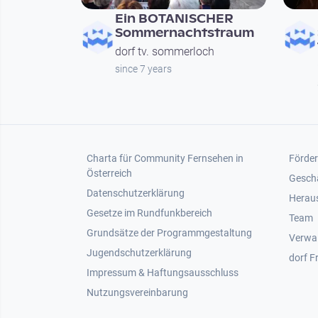
Ein BOTANISCHER
Sommernachtstraum
dorf tv. sommerloch
since 7 years
Footer 1
Foot
Charta für Community Fernsehen in
Förder
Österreich
Gesch
Datenschutzerklärung
Heraus
Gesetze im Rundfunkbereich
Team
Grundsätze der Programmgestaltung
Verwa
Jugendschutzerklärung
dorf F
Impressum & Haftungsausschluss
Nutzungsvereinbarung