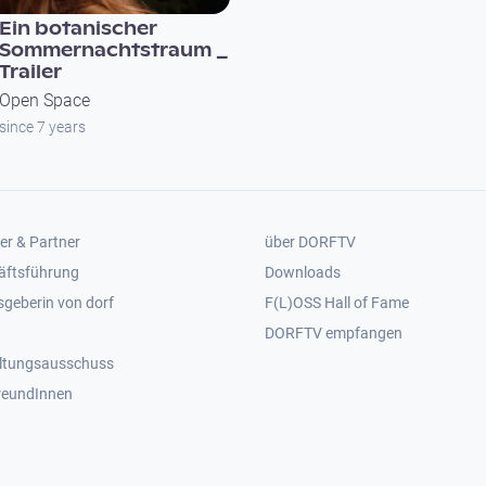
Ein botanischer
Sommernachtstraum _
Trailer
Open Space
since 7 years
er 2
Footer 3
er & Partner
über DORFTV
äftsführung
Downloads
geberin von dorf
F(L)OSS Hall of Fame
Footer 4
DORFTV empfangen
ltungsausschuss
reundInnen