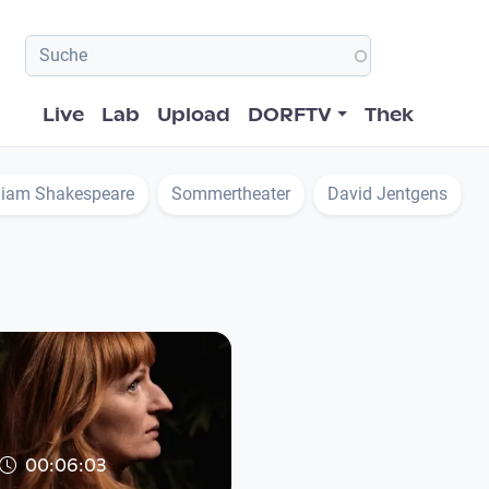
Hauptnavigation
Live
Lab
Upload
DORFTV
Thek
liam Shakespeare
Sommertheater
David Jentgens
00:06:03