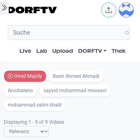
Skip to main content
User 
Hauptnavigation
Live
Lab
Upload
DORFTV
Thek
Omid Majidy
Basir Ahmed Ahmadi
Arcobaleno
sayyid mohammad mousavi
mohammad salim khalil
Displaying 1 - 9 of 9 Videos