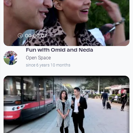
00:00:07
Fun with Omid and Neda
Open Space
since 6 years 10 months