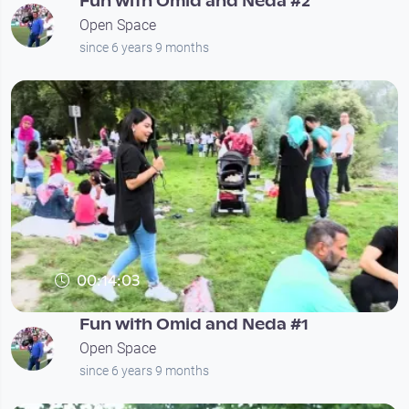
Fun with Omid and Neda #2
Open Space
since 6 years 9 months
00:14:03
Fun with Omid and Neda #1
Open Space
since 6 years 9 months