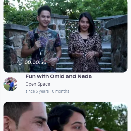
00:00:56
Fun with Omid and Neda
Open Space
since 6 years 10 months