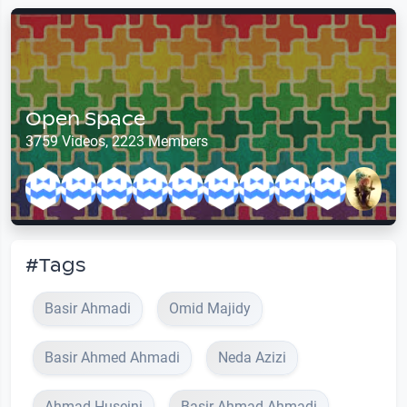
Open Space
3759 Videos, 2223 Members
#Tags
Basir Ahmadi
Omid Majidy
Basir Ahmed Ahmadi
Neda Azizi
Ahmad Huseini
Basir Ahmad Ahmadi