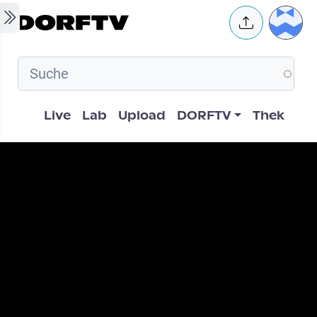
Skip to main content
User 
Hauptnavigation
Live
Lab
Upload
DORFTV
Thek