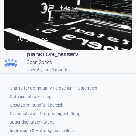
00:05:04
plankTON_teaser2
Open Space
since 6 years 9 months
Footer 1
Charta für Community Fernsehen in Österreich
Datenschutzerklärung
Gesetze im Rundfunkbereich
Grundsätze der Programmgestaltung
Jugendschutzerklärung
Impressum & Haftungsausschluss