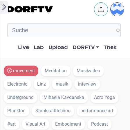
Skip to main content
User 
Hauptnavigation
Live
Lab
Upload
DORFTV
Thek
movement
Meditation
Musikvideo
Electronic
Linz
musik
interview
Underground
Mihaela Kavdanska
Acro Yoga
Plankton
Stahlstadttechno
performance art
#art
Visual Art
Embodiment
Podcast