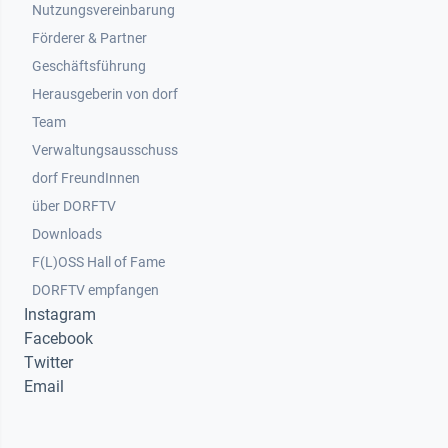
Nutzungsvereinbarung
Footer 2
Förderer & Partner
Geschäftsführung
Herausgeberin von dorf
Team
Verwaltungsausschuss
dorf FreundInnen
Footer 3
über DORFTV
Downloads
F(L)OSS Hall of Fame
Footer 4
DORFTV empfangen
Instagram
Facebook
Twitter
Email