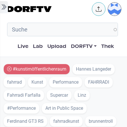
Skip to main content
User 
Hauptnavigation
Live
Lab
Upload
DORFTV
Thek
#kunstimöffentlichenraum
Hannes Langeder
fahrrad
Kunst
Performance
FAHRRADI
Fahrradi Farfalla
Supercar
Linz
#Performance
Art in Public Space
Ferdinand GT3 RS
fahrradkunst
brunnentroll