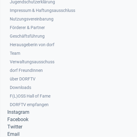
Jugendschutzerklärung
Impressum & Haftungsausschluss
Nutzungsvereinbarung
Footer 2
Förderer & Partner
Geschäftsführung
Herausgeberin von dorf
Team
Verwaltungsausschuss
dorf FreundInnen
Footer 3
über DORFTV
Downloads
F(L)OSS Hall of Fame
Footer 4
DORFTV empfangen
Instagram
Facebook
Twitter
Email