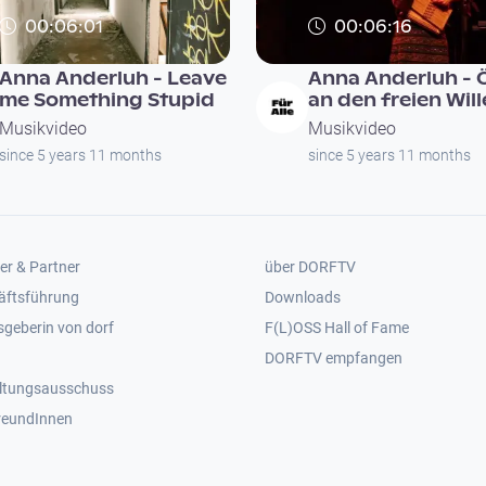
00:06:01
00:06:16
Anna Anderluh - Leave
Anna Anderluh - 
me Something Stupid
an den freien Wil
Musikvideo
Musikvideo
since 5 years 11 months
since 5 years 11 months
er 2
Footer 3
er & Partner
über DORFTV
äftsführung
Downloads
geberin von dorf
F(L)OSS Hall of Fame
Footer 4
DORFTV empfangen
ltungsausschuss
reundInnen