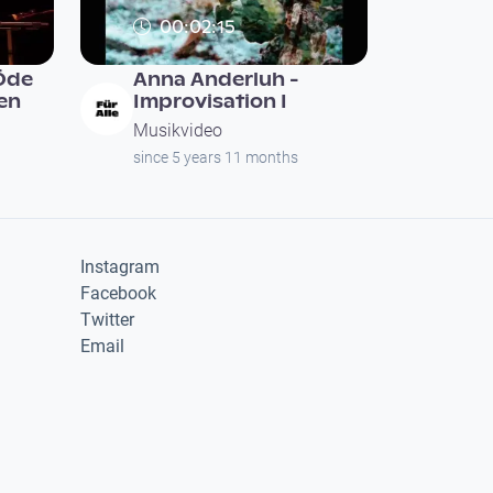
00:02:15
Öde
Anna Anderluh -
len
Improvisation I
Musikvideo
since 5 years 11 months
Instagram
Facebook
Twitter
Email