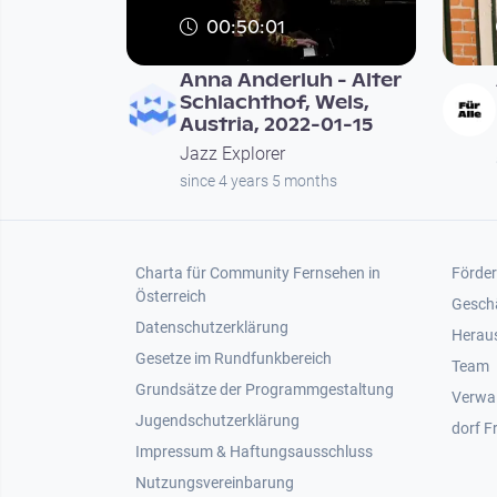
00:50:01
Anna Anderluh - Alter
Schlachthof, Wels,
Austria, 2022-01-15
Jazz Explorer
since 4 years 5 months
Footer 1
Foot
Charta für Community Fernsehen in
Förder
Österreich
Gesch
Datenschutzerklärung
Heraus
Gesetze im Rundfunkbereich
Team
Grundsätze der Programmgestaltung
Verwa
Jugendschutzerklärung
dorf F
Impressum & Haftungsausschluss
Nutzungsvereinbarung