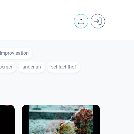
User accoun
Improvisation
berger
anderluh
schlachthof