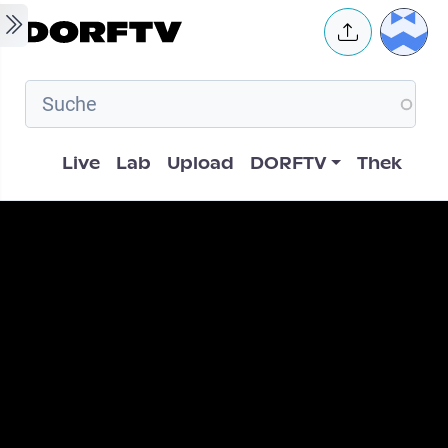
Skip to main content
User 
Hauptnavigation
Live
Lab
Upload
DORFTV
Thek