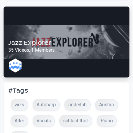
Jazz Explorer
35 Videos, 1 Members
#Tags
wels
Autoharp
anderluh
Austria
Alter
Vocals
schlachthof
Piano