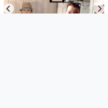
00:59:46
Kaffee Adele XIII
echoræume
since 5 years 3 months
Footer 1
Charta für Community Fernsehen in Österreich
Datenschutzerklärung
Gesetze im Rundfunkbereich
Grundsätze der Programmgestaltung
Jugendschutzerklärung
Impressum & Haftungsausschluss