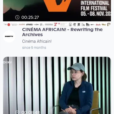
00:25:27
CINÉMA AFRICAIN! - Rewriting the
Archives
Cinéma Africain!
since 9 months
00:08:48