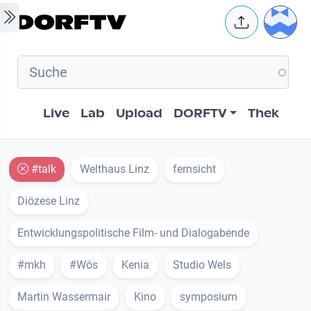
Skip to main content
User 
Hauptnavigation
Live
Lab
Upload
DORFTV
Thek
#talk
Welthaus Linz
fernsicht
Diözese Linz
Entwicklungspolitische Film- und Dialogabende
#mkh
#Wös
Kenia
Studio Wels
Martin Wassermair
Kino
symposium