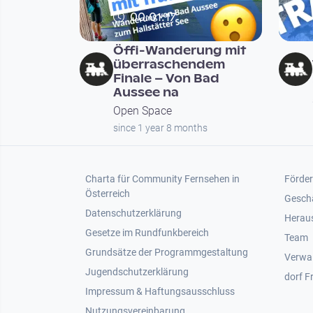
00:01:17
Öffi-Wanderung mit
überraschendem
Finale – Von Bad
Aussee na
Open Space
since 1 year 8 months
Footer 1
Foot
Charta für Community Fernsehen in
Förder
Österreich
Gesch
Datenschutzerklärung
Heraus
Gesetze im Rundfunkbereich
Team
Grundsätze der Programmgestaltung
Verwa
Jugendschutzerklärung
dorf F
Impressum & Haftungsausschluss
Nutzungsvereinbarung