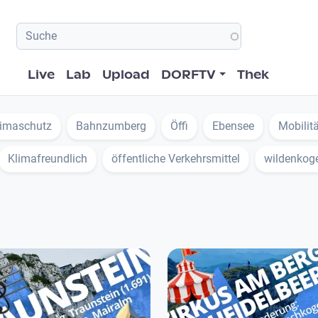
Hauptnavigation
Live
Lab
Upload
DORFTV
Thek
limaschutz
Bahnzumberg
Öffi
Ebensee
Mobilitä
Klimafreundlich
öffentliche Verkehrsmittel
wildenkog