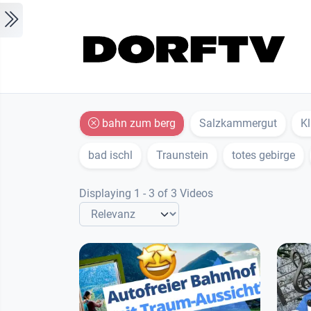
Skip to main content
bahn zum berg
Salzkammergut
K
bad ischl
Traunstein
totes gebirge
Displaying 1 - 3 of 3 Videos