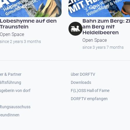
00:01:44
00:01:19
Lobeshymne auf den
Bahn zum Berg: Z
Traunstein
am Berg mit
Heidelbeeren
Open Space
Open Space
since 2 years 3 months
since 3 years 7 months
er 2
Footer 3
er & Partner
über DORFTV
äftsführung
Downloads
geberin von dorf
F(L)OSS Hall of Fame
Footer 4
DORFTV empfangen
ltungsausschuss
reundInnen