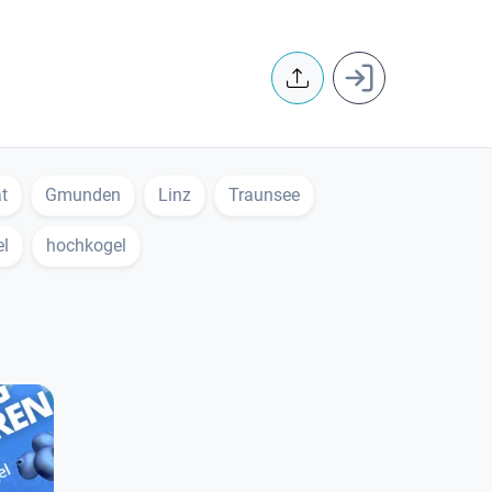
User accoun
t
Gmunden
Linz
Traunsee
el
hochkogel