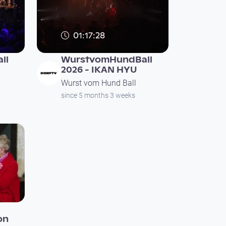
01:17:28
ll
WurstvomHundBall
2026 - IKAN HYU
Wurst vom Hund Ball
since 5 months 3 weeks
on