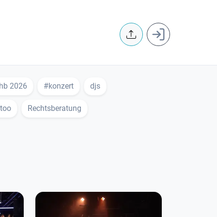
User accoun
hb 2026
#konzert
djs
too
Rechtsberatung