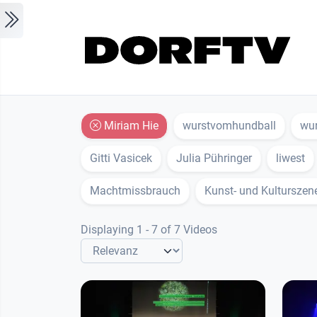
Skip to main content
Miriam Hie
wurstvomhundball
wur
Gitti Vasicek
Julia Pühringer
liwest
Machtmissbrauch
Kunst- und Kulturszen
Displaying 1 - 7 of 7 Videos