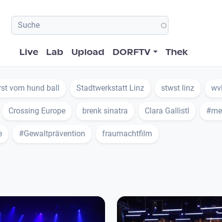
Hauptnavigation
Live
Lab
Upload
DORFTV
Thek
st vom hund ball
Stadtwerkstatt Linz
stwst linz
wv
Crossing Europe
brenk sinatra
Clara Gallistl
#me
e
#Gewaltprävention
fraumachtfilm