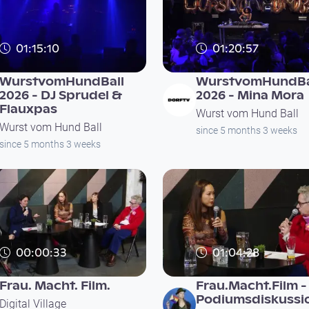
01:15:10
01:20:57
Ein Abend für Vielfalt,
Ein Abend für Vielfalt,
Kultur & Solidarität
Kultur & Solidarität
WurstvomHundBall
WurstvomHundBa
2026 - DJ Sprudel &
2026 - Mina Mora
Flauxpas
Wurst vom Hund Ball
Wurst vom Hund Ball
since 5 months 3 weeks
since 5 months 3 weeks
00:00:33
01:04:28
Frau. Macht. Film.
Frau.Macht.Film -
Podiumsdiskussi
Digital Village