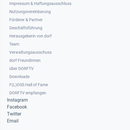
Impressum & Haftungsausschluss
Nutzungsvereinbarung
Footer 2
Förderer & Partner
Geschäftsführung
Herausgeberin von dorf
Team
Verwaltungsausschuss
dorf FreundInnen
Footer 3
über DORFTV
Downloads
F(L)OSS Hall of Fame
Footer 4
DORFTV empfangen
Instagram
Facebook
Twitter
Email