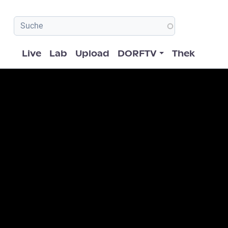
Hauptnavigation
Live
Lab
Upload
DORFTV
Thek