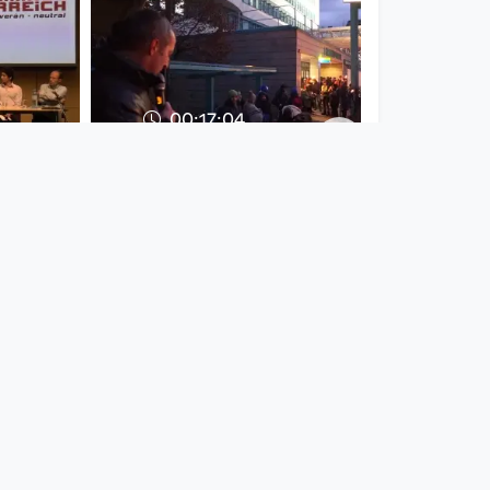
00:17:04
ertes
Retten wir unsere
OÖGKK! Urabstimmung
jetzt!
Solidarwerkstatt
since 7 years 7 months