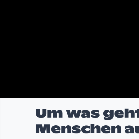
Um was geht
Menschen au