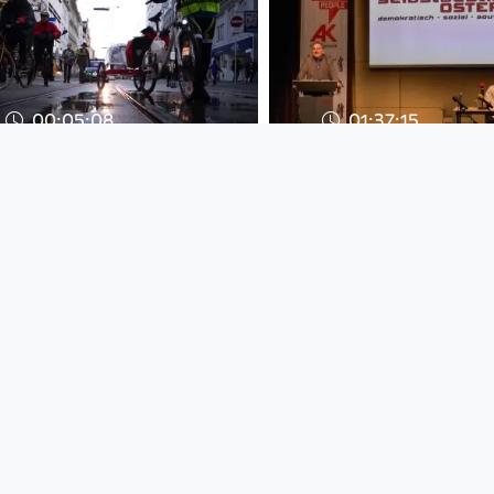
00:05:08
01:37:15
Schön war`s, die
Für ein lebensw
Demonstration, damit
Österreich!
es schöner und
Solidarwerkstatt
mensche
since 8 years 3 months
Solidarwerkstatt
since 8 years 10 months