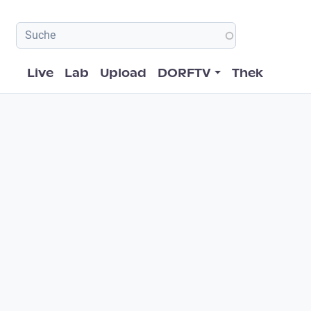
Hauptnavigation
Live
Lab
Upload
DORFTV
Thek