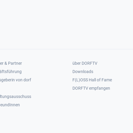
er 2
Footer 3
er & Partner
über DORFTV
äftsführung
Downloads
geberin von dorf
F(L)OSS Hall of Fame
Footer 4
DORFTV empfangen
ltungsausschuss
reundInnen