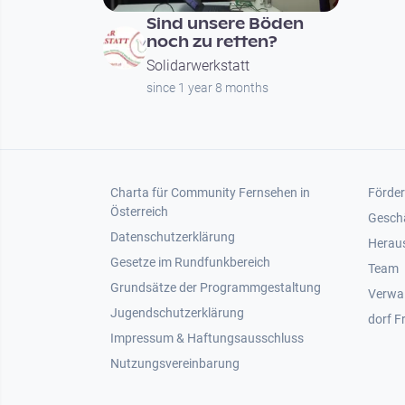
Sind unsere Böden
noch zu retten?
Solidarwerkstatt
since 1 year 8 months
Footer 1
Foot
Charta für Community Fernsehen in
Förder
Österreich
Gesch
Datenschutzerklärung
Heraus
Gesetze im Rundfunkbereich
Team
Grundsätze der Programmgestaltung
Verwa
Jugendschutzerklärung
dorf F
Impressum & Haftungsausschluss
Nutzungsvereinbarung