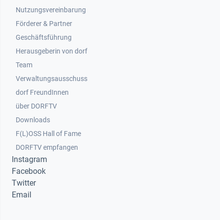
Nutzungsvereinbarung
Footer 2
Förderer & Partner
Geschäftsführung
Herausgeberin von dorf
Team
Verwaltungsausschuss
dorf FreundInnen
Footer 3
über DORFTV
Downloads
F(L)OSS Hall of Fame
Footer 4
DORFTV empfangen
Instagram
Facebook
Twitter
Email