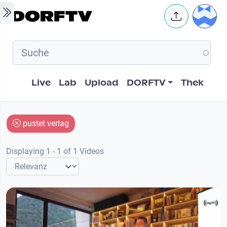
Skip to main content
User 
Hauptnavigation
Live
Lab
Upload
DORFTV
Thek
pustet verlag
Displaying 1 - 1 of 1 Videos