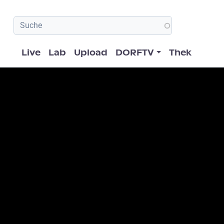
Hauptnavigation
Live
Lab
Upload
DORFTV
Thek