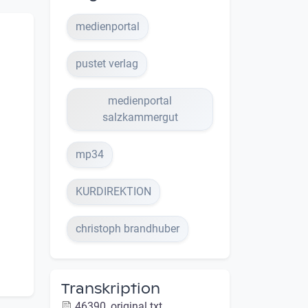
medienportal
pustet verlag
medienportal
salzkammergut
mp34
KURDIREKTION
christoph brandhuber
Transkription
46390_original.txt