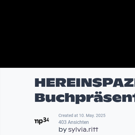
HEREINSPAZI
Buchpräsen
Created at 10. May. 2025
403 Ansichten
by
sylvia.ritt