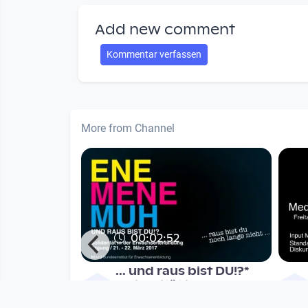
Add new comment
Kommentar verfassen
More from Channel
00:02:52
h-
... und raus bist DU!?*
Quartett -
Solidarität in der
tian Kloy
Erwachsenenbildun