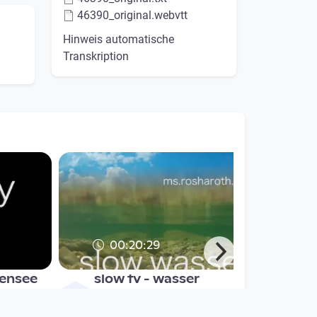
46390_original.webvtt
Hinweis automatische
Transkription
00:20:29
bensee
slow tv - wasser
Multiauge
since 7 years 6 months