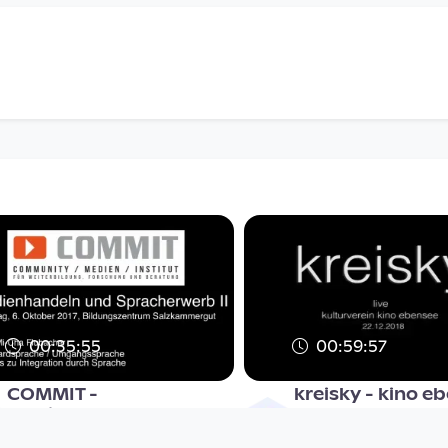
00:35:55
00:59:57
COMMIT -
kreisky - kino e
Medienhandeln und
Multiauge
Spracherwerb II
since 7 years 6 months