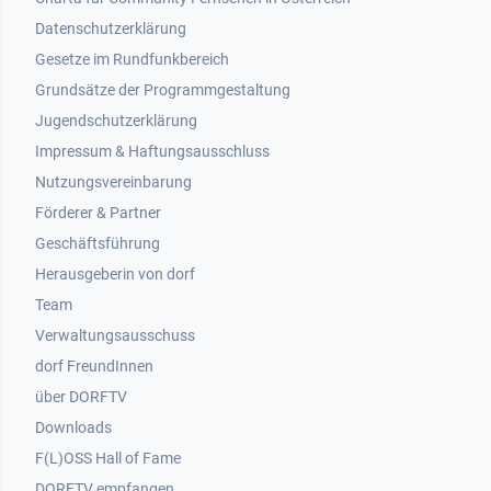
Datenschutzerklärung
Gesetze im Rundfunkbereich
Grundsätze der Programmgestaltung
Jugendschutzerklärung
Impressum & Haftungsausschluss
Nutzungsvereinbarung
Footer 2
Förderer & Partner
Geschäftsführung
Herausgeberin von dorf
Team
Verwaltungsausschuss
dorf FreundInnen
Footer 3
über DORFTV
Downloads
F(L)OSS Hall of Fame
Footer 4
DORFTV empfangen