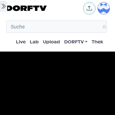
Skip to main content
User 
Hauptnavigation
Live
Lab
Upload
DORFTV
Thek