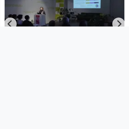
00:31:20
Sarah Zeller | Symposium Frauen +
Wohnen
Kunstuni / Live
since 4 months
Footer 1
Charta für Community Fernsehen in Österreich
Datenschutzerklärung
Gesetze im Rundfunkbereich
Grundsätze der Programmgestaltung