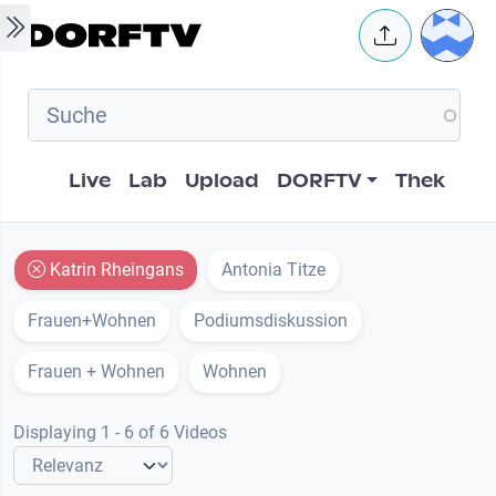
Skip to main content
User 
Hauptnavigation
Live
Lab
Upload
DORFTV
Thek
Katrin Rheingans
Antonia Titze
Frauen+Wohnen
Podiumsdiskussion
Frauen + Wohnen
Wohnen
Displaying 1 - 6 of 6 Videos