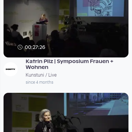
00:27:26
Katrin Pilz | Symposium Frauen +
Wohnen
Kunstuni / Live
since 4 months