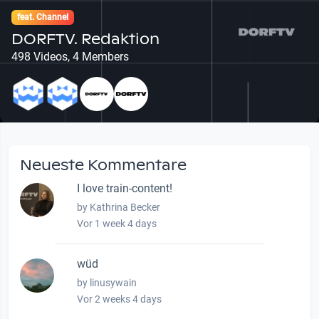
feat. Channel
DORFTV. Redaktion
498 Videos, 4 Members
Neueste Kommentare
I love train-content!
by Kathrina Becker
Vor 1 week 4 days
wüd
by linusywain
Vor 2 weeks 4 days