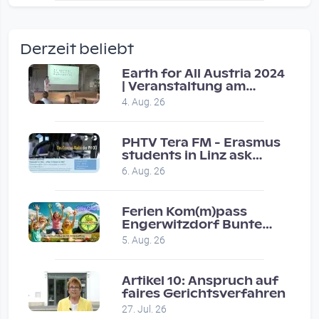
wow amazing, superior!!!!
by Verena Treul
Derzeit beliebt
Vor 2 weeks 4 days
Earth for All Austria 2024
| Veranstaltung am
Coole Sendung, tolle…
8.7.2024
4. Aug. 26
by ulrich
Vor 1 month 2 weeks
PHTV Tera FM - Erasmus
students in Linz ask
people on road for
Eure Show war super :-)…
6. Aug. 26
recommendations
by miklas_wauzler
Vor 1 month 2 weeks
Ferien Kom(m)pass
Engerwitzdorf Bunte
Hundestunde
5. Aug. 26
Artikel 10: Anspruch auf
faires Gerichtsverfahren
27. Jul. 26