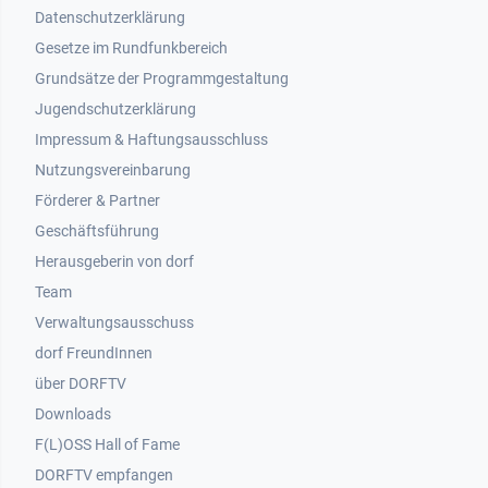
Datenschutzerklärung
Gesetze im Rundfunkbereich
Grundsätze der Programmgestaltung
Jugendschutzerklärung
Impressum & Haftungsausschluss
Nutzungsvereinbarung
Footer 2
Förderer & Partner
Geschäftsführung
Herausgeberin von dorf
Team
Verwaltungsausschuss
dorf FreundInnen
Footer 3
über DORFTV
Downloads
F(L)OSS Hall of Fame
Footer 4
DORFTV empfangen