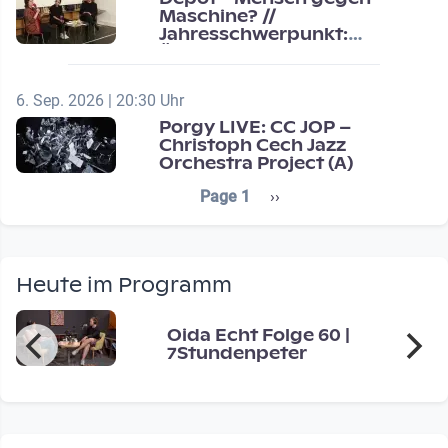
Maschine? //
Jahresschwerpunkt:
Übergänge / Transitions
6. Sep. 2026 | 20:30 Uhr
Porgy LIVE: CC JOP –
Christoph Cech Jazz
Orchestra Project (A)
Seitennummerierung
Next page
Page 1
››
Heute im Programm
Oida Echt Folge 60 |
7Stundenpeter