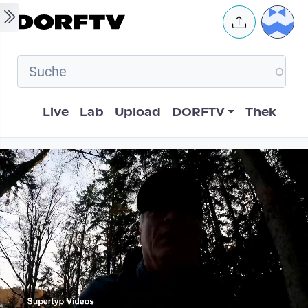
Skip to main content
User 
Hauptnavigation
Live
Lab
Upload
DORFTV
Thek