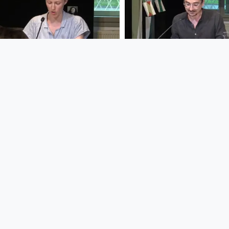
01:27:14
01:34:48
Buchpräsentation: Anna
Werkstattlesung
Silber: Chopinhof-Blues
Thomas Arzt: Soz
und Erland Ma
Gerechtigkeit
StifterHaus
StifterHaus
since 4 years 1 month
since 4 years 1 month