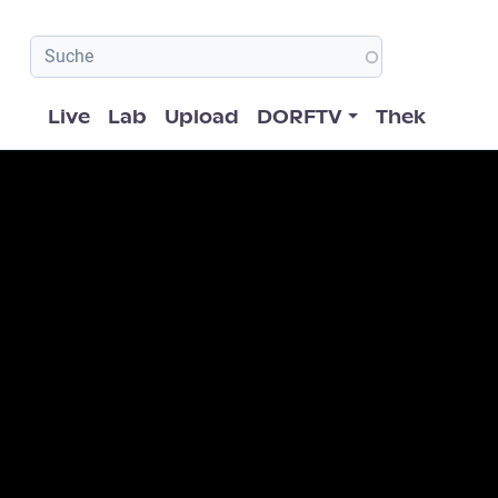
Hauptnavigation
Live
Lab
Upload
DORFTV
Thek