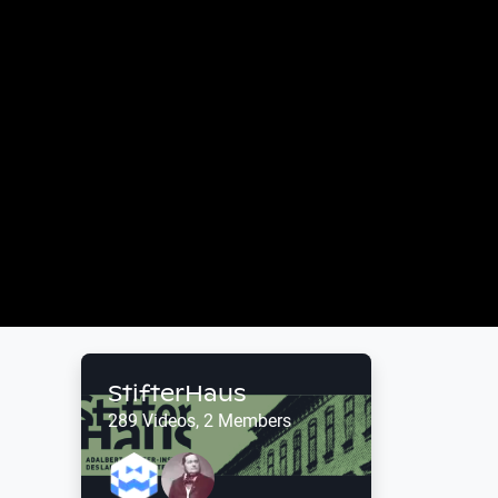
StifterHaus
289 Videos, 2 Members