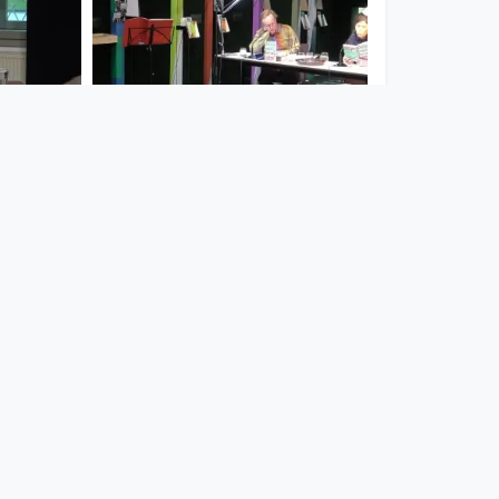
01:25:01
:
Grazer Autorinnen
iale
Autorenversammlung -
Was wir lesen
StifterHaus
since 4 years 1 month