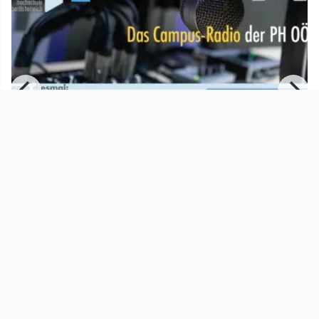
01:00:00
Tera FM: Kann KI menschliche
Kreativität ersetzen?
PHTV
since 4 months 1 week
Footer 1
Charta für Community Fernsehen in Österreich
Datenschutzerklärung
Gesetze im Rundfunkbereich