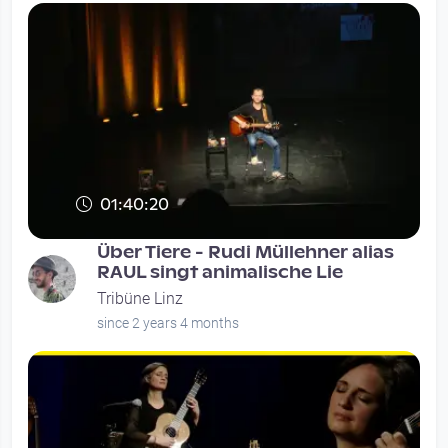
01:40:20
Über Tiere - Rudi Müllehner alias
RAUL singt animalische Lie
Tribüne Linz
since 2 years 4 months