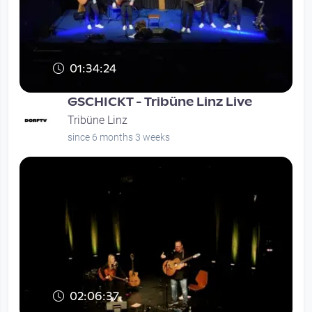
01:34:24
GSCHICKT - Tribüne Linz Live
Tribüne Linz
since 6 months 3 weeks
02:06:37