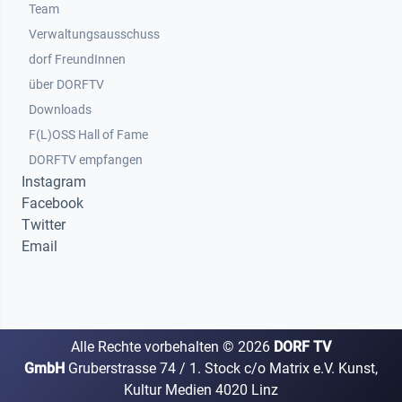
Team
Verwaltungsausschuss
dorf FreundInnen
Footer 3
über DORFTV
Downloads
F(L)OSS Hall of Fame
Footer 4
DORFTV empfangen
Instagram
Facebook
Twitter
Email
Alle Rechte vorbehalten ©
2026
DORF TV
GmbH
Gruberstrasse 74 / 1. Stock c/o Matrix e.V. Kunst,
Kultur Medien 4020 Linz