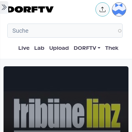
Skip to main content
User 
Hauptnavigation
Live
Lab
Upload
DORFTV
Thek