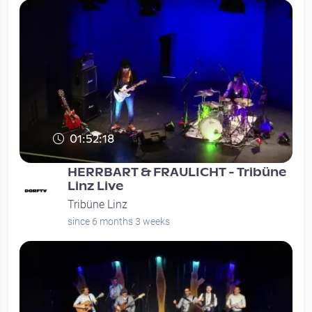
01:52:18
HERRBART & FRAULICHT - Tribüne
Linz Live
Tribüne Linz
since 6 months 3 weeks