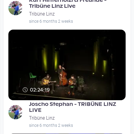
Kurt Hinterhölzl & Freunde -
Tribüne Linz Live
Tribüne Linz
since 6 months 2 weeks
02:24:19
Joscho Stephan - TRIBÜNE LINZ
LIVE
Tribüne Linz
since 6 months 2 weeks