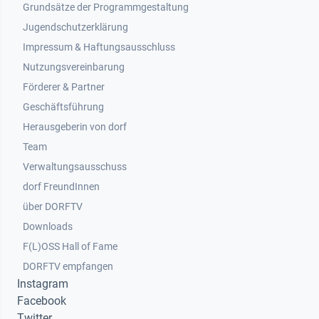
Grundsätze der Programmgestaltung
Jugendschutzerklärung
Impressum & Haftungsausschluss
Nutzungsvereinbarung
Footer 2
Förderer & Partner
Geschäftsführung
Herausgeberin von dorf
Team
Verwaltungsausschuss
dorf FreundInnen
Footer 3
über DORFTV
Downloads
F(L)OSS Hall of Fame
Footer 4
DORFTV empfangen
Instagram
Facebook
Twitter