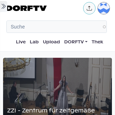
Skip to main content
User 
Hauptnavigation
Live
Lab
Upload
DORFTV
Thek
ZZI - Zentrum für zeitgemäße