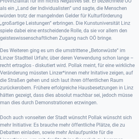
Provinzialität für ihn nichts Negatives sei. Er bezeichnete OÖ
als ein „Land der Individualisten“ und sagte, die Menschen
würden trotz der mangelnden Gelder für Kulturförderung
„großartige Leistungen“ erbringen. Die Kunstuniversität Linz
spiele dabei eine entscheidende Rolle, da sie vor allem den
geisteswissenschaftlichen Zugang nach OÖ bringe.
Des Weiteren ging es um die umstrittene „Betonwüste“ im
Linzer Stadtteil Urfahr, über deren Verwendung schon lange –
recht ertraglos - diskutiert wird. Pollak meint, für eine wirkliche
Veränderung müssten Linzer*innen mehr Initative zeigen, auf
die Straßen gehen und sich laut ihren öffentlichen Raum
zurückerobern. Frühere erfolgreiche Hausbesetzungen in Linz
hätten gezeigt, dass dies absolut machbar sei, jedoch müsse
man dies durch Demonstrationen erzwingen.
Doch auch vonseiten der Stadt wünscht Pollak wünscht sich
mehr Initiative: Es brauche mehr öffentliche Plätze, die zu
Debatten einladen, sowie mehr Anlaufpunkte für die