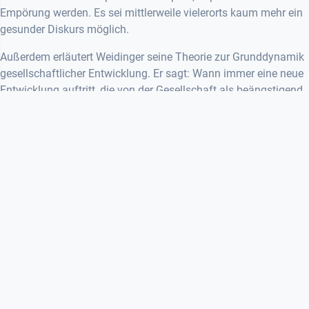
Empörung werden. Es sei mittlerweile vielerorts kaum mehr ein
gesunder Diskurs möglich.
Außerdem erläutert Weidinger seine Theorie zur Grunddynamik
gesellschaftlicher Entwicklung. Er sagt: Wann immer eine neue
Entwicklung auftritt, die von der Gesellschaft als beängstigend
und beunruhigend wahrgenommen wird, wird begonnen, Regeln
zu machen, um diese einzuhegen. In der Kunstszene zum
Beispiel forderten die radikalen Bewegungen der 60er und 70er
Jahre das Recht heraus, und somit sind Künstler*innen heute
viel eingeschränkter, als sie es damals waren. Daher betrachtet
er die neue, digitale Kunst fast als Revolution. Diese digitalen
Werke seien inhaltlich intensiver und auch intensiver zu
konsumieren und so hofft Weidinger, dass noch viel in diesem
Bereich entstehen kann, bevor erneut Regelwerke geschaffen
werden. Daher fördere die
OÖ Landeskultur GmbH
auch
spezifisch digitale Kunst so sehr; es handele sich um eine
wichtige Ausdrucksform für junge Menschen.