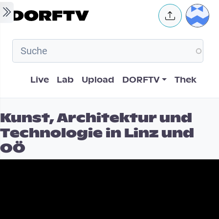
Skip to main content
User 
Hauptnavigation
Live
Lab
Upload
DORFTV
Thek
Kunst, Architektur und
Technologie in Linz und
OÖ