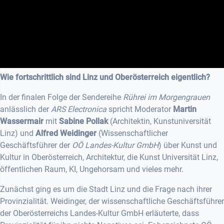
Wie fortschrittlich sind Linz und Oberösterreich eigentlich?
In der finalen Folge der Sendereihe
Rührei im Morgengrauen
anlässlich der
ARS Electronica
spricht Moderator
Martin
Wassermair
mit
Sabine Pollak
(Architektin, Kunstuniversität
Linz) und
Alfred Weidinger
(Wissenschaftlicher
Geschäftsführer der
OÖ Landes-Kultur GmbH
) über Kunst und
Kultur in Oberösterreich, Architektur, die Kunst Universität Linz,
öffentlichen Raum, KI, Ungehorsam und vieles mehr.
Zunächst ging es um die Stadt Linz und die Frage nach ihrer
Provinzialität. Weidinger, der wissenschaftliche Geschäftsführer
der Oberösterreichs Landes-Kultur GmbH erläuterte, dass