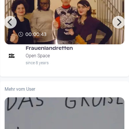
00:00:43
Frauenlandretten
Open Space
since 8 years
Mehr vom User