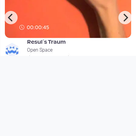
00:00:45
Resul´s Traum
Open Space
since 15 years 4 months
Footer 1
Charta für Community Fernsehen in Österreich
Datenschutzerklärung
Gesetze im Rundfunkbereich
Grundsätze der Programmgestaltung
Jugendschutzerklärung