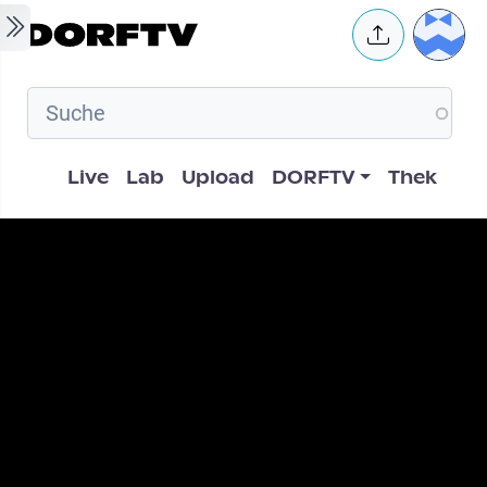
Skip to main content
User 
Hauptnavigation
Live
Lab
Upload
DORFTV
Thek