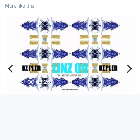
More like this
00:03:26
KEPLER - LINZ09 TEN YEARS AFTER
Open Space
since 6 years 9 months