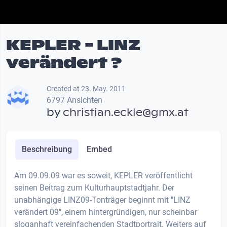
KEPLER - LINZ
verändert ?
Created at 23. May. 2011
6797 Ansichten
by
christian.eckle@gmx.at
Beschreibung
Embed
Am 09.09.09 war es soweit, KEPLER veröffentlicht
seinen Beitrag zum Kulturhauptstadtjahr. Der
unabhängige LINZ09-Tonträger beginnt mit "LINZ
verändert 09", einem hintergründigen, nur scheinbar
sloganhaft vereinfachenden Stadtportrait. Weiters auf