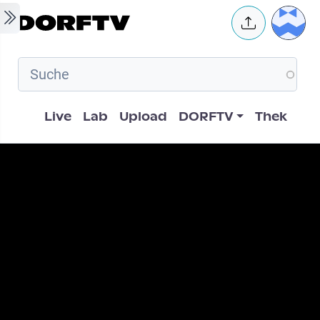
Skip to main content
User 
Hauptnavigation
Live
Lab
Upload
DORFTV
Thek