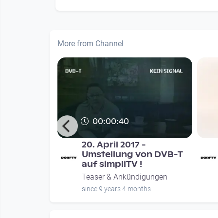
More from Channel
00:00:40
val 2014 -
20. April 2017 -
Umstellung von DVB-T
auf simpliTV !
digungen
Teaser & Ankündigungen
onths
since 9 years 4 months