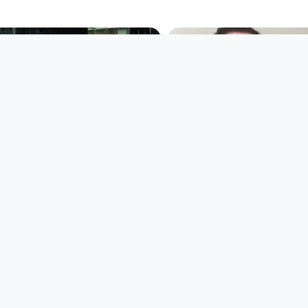
02:00:38
00:03:52
Fadimat 105 - 7.
Alex Hodgson &
November 2017 | Gast:
Christian Kogler
Alexander Jöchtl aka
PHTV
Fadimat 105
since 9 years 2 months
since 8 years 9 months