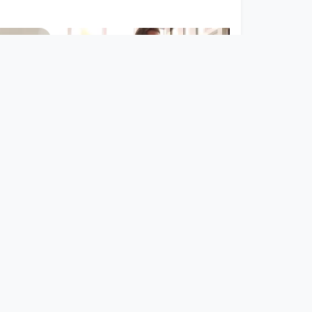
00:49:16
Nahsehen - Fernsehen:
Peter Guschelbauer mit
Gast und Live M
Nahsehen - Fernsehen
since 7 years 9 months