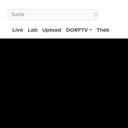
Hauptnavigation
Live
Lab
Upload
DORFTV
Thek