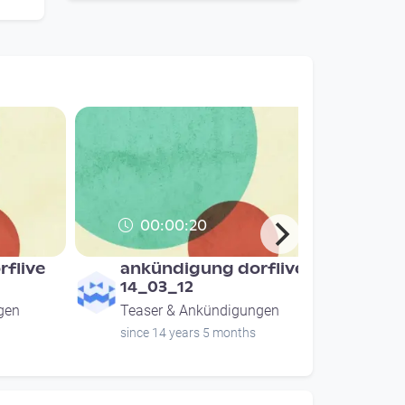
00:00:20
flive
ankündigung dorflive
14_03_12
gen
Teaser & Ankündigungen
since 14 years 5 months