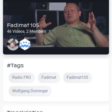
Fadimat 105
46 Videos, 2 Members
#Tags
Radio FRO
Fadimat
Fadimat105
Wolfgang Dorninger