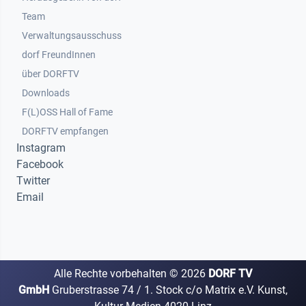
Team
Verwaltungsausschuss
dorf FreundInnen
Footer 3
über DORFTV
Downloads
F(L)OSS Hall of Fame
Footer 4
DORFTV empfangen
Instagram
Facebook
Twitter
Email
Alle Rechte vorbehalten ©
2026
DORF TV
GmbH
Gruberstrasse 74 / 1. Stock c/o Matrix e.V. Kunst,