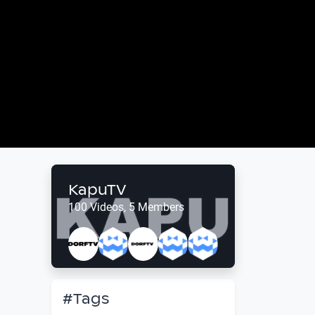
KapuTV
100 Videos, 5 Members
#Tags