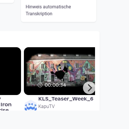
Hinweis automatische
Transkription
00:00:34
y
KLS_Teaser_Week_6
 Iron
KapuTV
rise
since 6 years 2 months