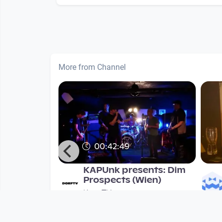
More from Channel
00:42:49
1 - Feiner
KAPUnk presents: Dim
Prospects (Wien)
KapuTV
onths
since 7 years 9 months