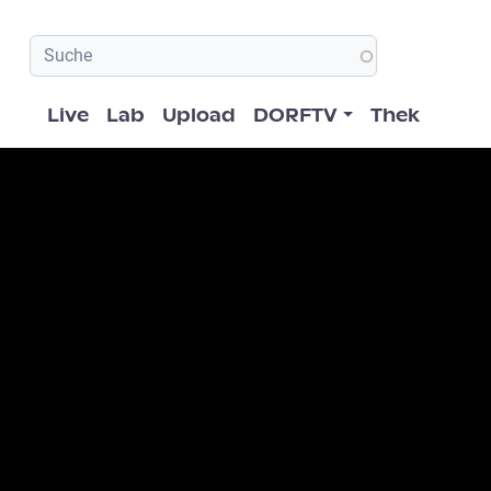
Hauptnavigation
Live
Lab
Upload
DORFTV
Thek