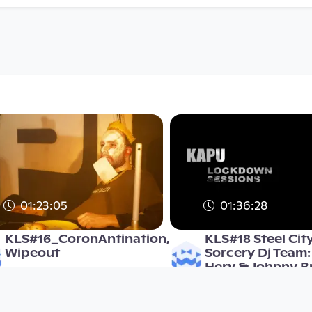
01:23:05
01:36:28
KLS#16_CoronAntination,
KLS#18 Steel Cit
Wipeout
Sorcery Dj Team:
Herv & Johnny B
KapuTV
KapuTV
since 6 years 2 months
since 6 years 2 months