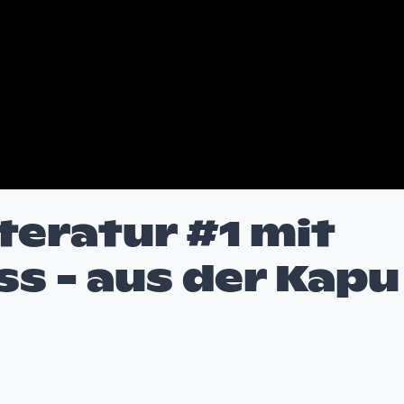
teratur #1 mit
s - aus der Kapu