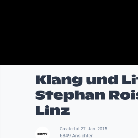
Klang und Li
Stephan Rois
Linz
Created at 27. Jan. 2015
6849 Ansichten