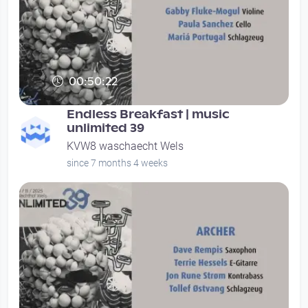
00:50:22
Endless Breakfast | music
unlimited 39
KVW8 waschaecht Wels
since 7 months 4 weeks