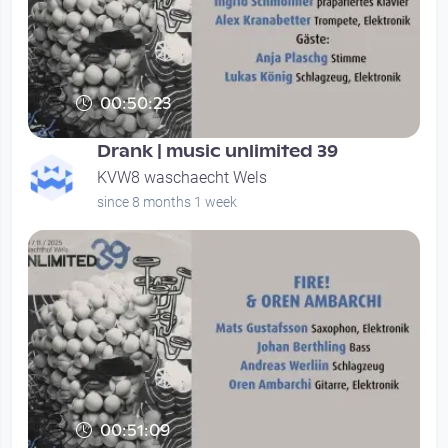
00:50:23
Drank | music unlimited 39
KVW8 waschaecht Wels
since 8 months 1 week
00:51:09