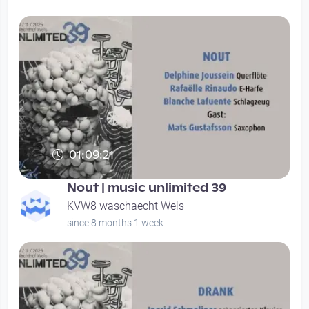
01:09:21
Nout | music unlimited 39
KVW8 waschaecht Wels
since 8 months 1 week