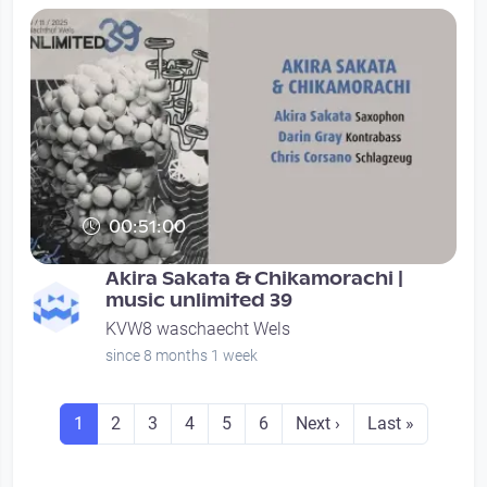
00:51:00
Akira Sakata & Chikamorachi |
music unlimited 39
KVW8 waschaecht Wels
since 8 months 1 week
Seitennummerierung
Seite
Seite
Seite
Seite
Seite
Seite
Next page
Last page
1
2
3
4
5
6
Next ›
Last »