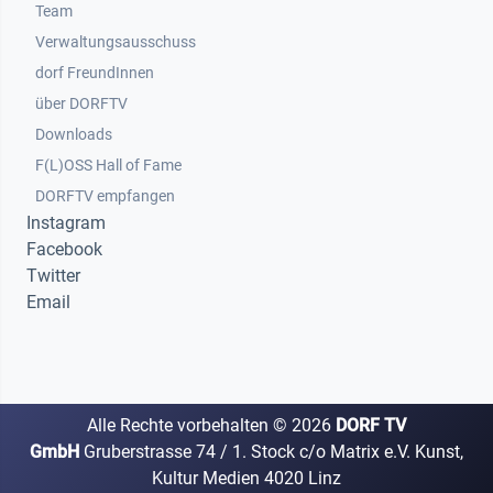
Team
Verwaltungsausschuss
dorf FreundInnen
Footer 3
über DORFTV
Downloads
F(L)OSS Hall of Fame
Footer 4
DORFTV empfangen
Instagram
Facebook
Twitter
Email
Alle Rechte vorbehalten ©
2026
DORF TV
GmbH
Gruberstrasse 74 / 1. Stock c/o Matrix e.V. Kunst,
Kultur Medien 4020 Linz