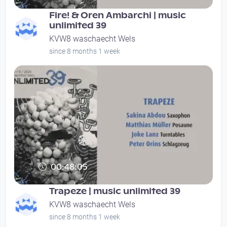
Fire! & Oren Ambarchi | music
unlimited 39
KVW8 waschaecht Wels
since 8 months 1 week
00:48:05
Trapeze | music unlimited 39
KVW8 waschaecht Wels
since 8 months 1 week