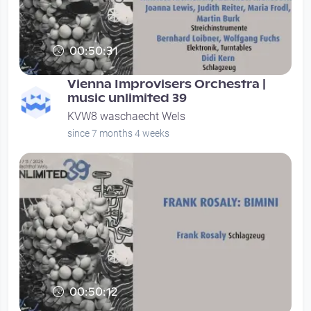
00:50:31
Vienna Improvisers Orchestra |
music unlimited 39
KVW8 waschaecht Wels
since 7 months 4 weeks
00:50:12