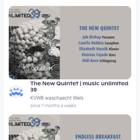
00:47:41
The New Quintet | music unlimited
39
KVW8 waschaecht Wels
since 7 months 4 weeks