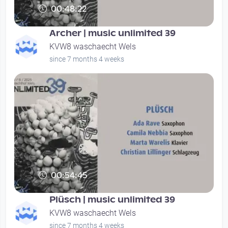
00:48:22
Archer | music unlimited 39
KVW8 waschaecht Wels
since 7 months 4 weeks
00:54:45
Plüsch | music unlimited 39
KVW8 waschaecht Wels
since 7 months 4 weeks