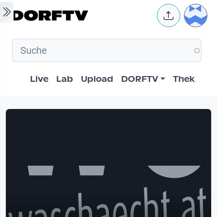
Skip to main content
User 
Hauptnavigation
Live
Lab
Upload
DORFTV
Thek