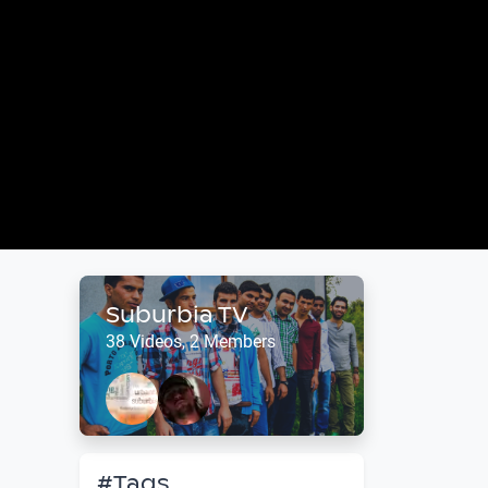
Suburbia TV
38 Videos, 2 Members
#Tags