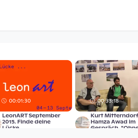
00:01:30
00:33:18
LeonART September
Kurt Mitterndor
2015. Finde deine
Hamza Awad im
Lücke...
Gespräch. "Ohn
Heimat
Suburbia TV