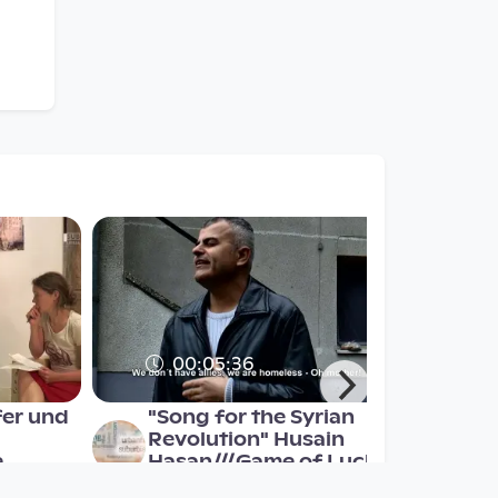
00:05:36
fer und
"Song for the Syrian
Revolution" Husain
e
Hasan///Game of Luck
Suburbia TV