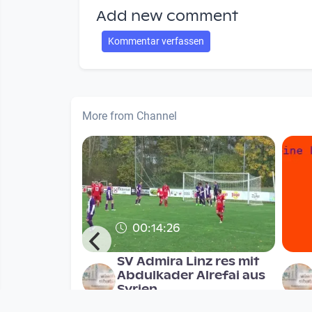
Add new comment
Kommentar verfassen
More from Channel
00:14:26
uzung am
SV Admira Linz res mit
Abdulkader Alrefai aus
ptember
Syrien
Suburbia TV