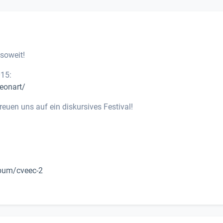
 soweit!
015:
leonart/
freuen uns auf ein diskursives Festival!
bum/cveec-2