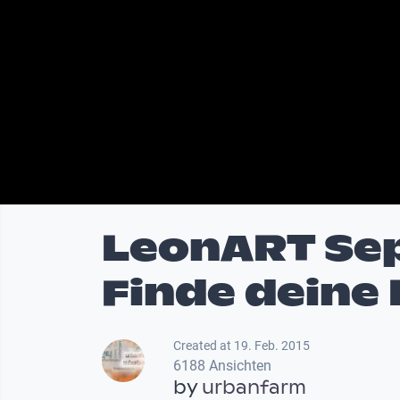
LeonART Sep
Finde deine 
Created at 19. Feb. 2015
6188 Ansichten
by
urbanfarm