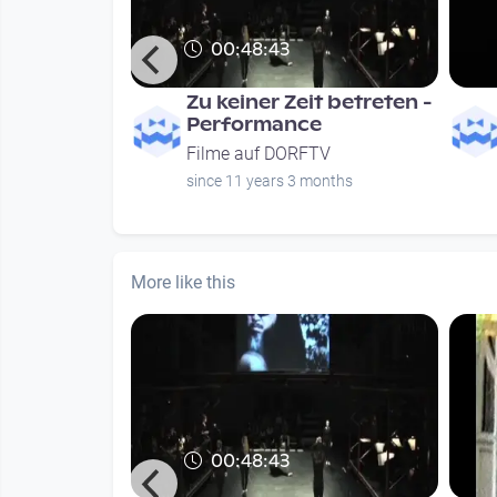
00:48:43
Zu keiner Zeit betreten -
Performance
Filme auf DORFTV
since 11 years 3 months
More like this
00:48:43