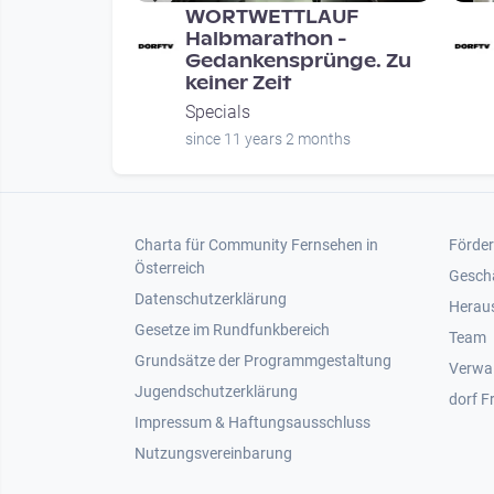
UM -
WORTWETTLAUF
t Linz 17.
Halbmarathon -
Gedankensprünge. Zu
keiner Zeit
Specials
onths
since 11 years 2 months
Footer 1
Foot
Charta für Community Fernsehen in
Förder
Österreich
Gesch
Datenschutzerklärung
Heraus
Gesetze im Rundfunkbereich
Team
Grundsätze der Programmgestaltung
Verwa
Jugendschutzerklärung
dorf F
Impressum & Haftungsausschluss
Nutzungsvereinbarung