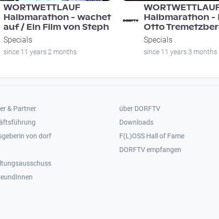
WORTWETTLAUF
WORTWETTLAU
Halbmarathon - wachet
Halbmarathon -
auf / Ein Film von Steph
Otto Tremetzbe
Specials
Specials
since 11 years 2 months
since 11 years 3 months
er 2
Footer 3
er & Partner
über DORFTV
äftsführung
Downloads
geberin von dorf
F(L)OSS Hall of Fame
Footer 4
DORFTV empfangen
ltungsausschuss
reundInnen