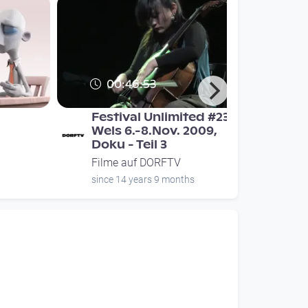
00:46:53
Festival Unlimited #23 /
Wels 6.-8.Nov. 2009,
Doku - Teil 3
Filme auf DORFTV
since 14 years 9 months