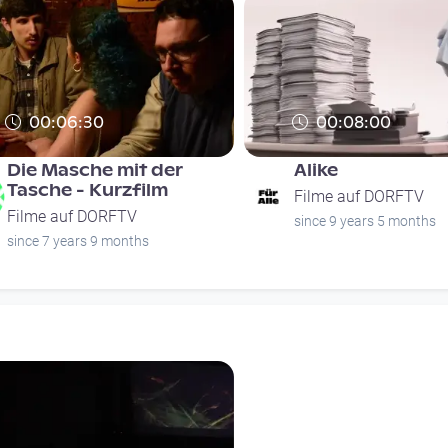
00:06:30
00:08:00
Die Masche mit der
Alike
Tasche - Kurzfilm
Filme auf DORFTV
Filme auf DORFTV
since 9 years 5 months
since 7 years 9 months