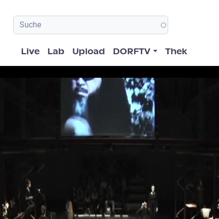
Hauptnavigation
Live
Lab
Upload
DORFTV
Thek