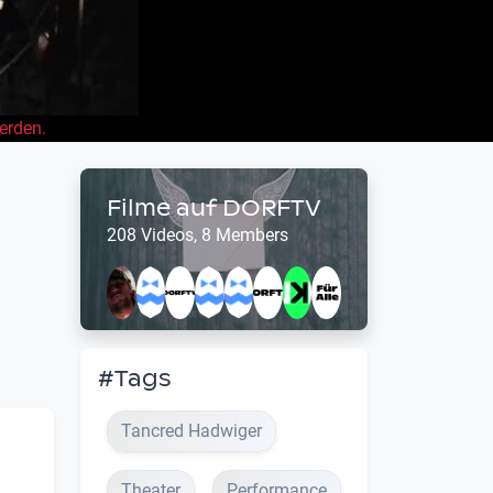
erden.
Filme auf DORFTV
208 Videos, 8 Members
#Tags
Tancred Hadwiger
Theater
Performance