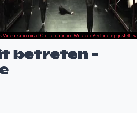
s Video kann nicht On Demand im Web zur Verfügung gestellt w
it betreten -
e