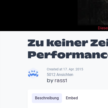
Diese
Zu keiner Ze
Performanc
Created at 17. Apr. 2015
5012 Ansichten
by
rass1
Beschreibung
Embed