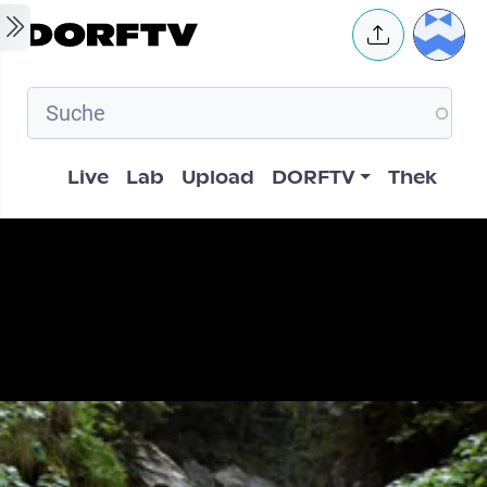
Skip to main content
User 
Hauptnavigation
Live
Lab
Upload
DORFTV
Thek