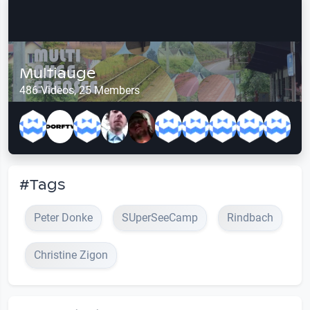
Multiauge
486 Videos, 25 Members
#Tags
Peter Donke
SUperSeeCamp
Rindbach
Christine Zigon