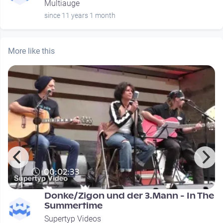
Multiauge
since 11 years 1 month
More like this
00:02:33
Donke/Zigon und der 3.Mann - In The
Summertime
Supertyp Videos