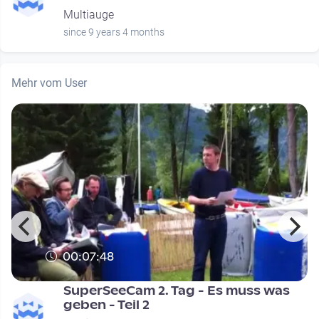
Multiauge
since 9 years 4 months
Mehr vom User
00:07:48
SuperSeeCam 2. Tag - Es muss was
geben - Teil 2