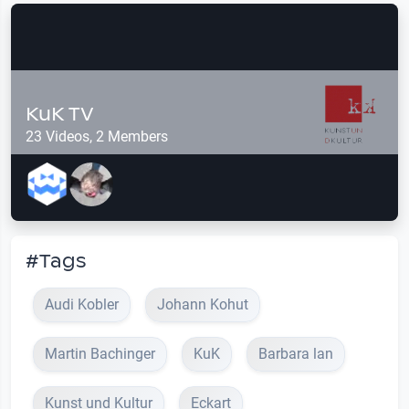
KuK TV
23 Videos, 2 Members
#Tags
Audi Kobler
Johann Kohut
Martin Bachinger
KuK
Barbara lan
Kunst und Kultur
Eckart