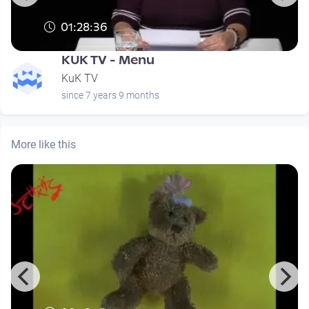
01:28:36
KUK TV - Menu
KuK TV
since 7 years 9 months
More like this