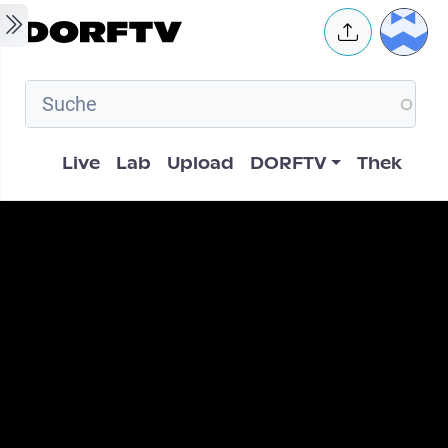
Skip to main content
User 
Hauptnavigation
Live
Lab
Upload
DORFTV
Thek