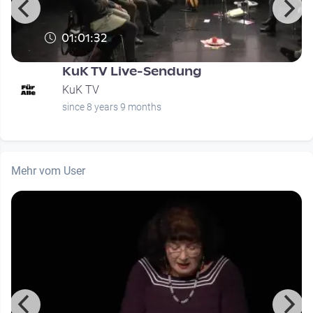
01:01:32
KuK TV Live-Sendung
KuK TV
since 8 years 9 months
Mehr vom User