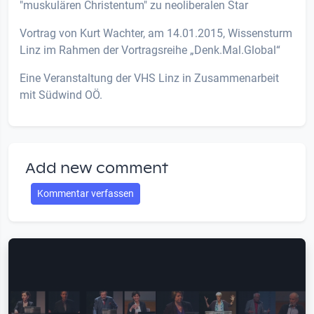
"muskulären Christentum" zu neoliberalen Star
Vortrag von Kurt Wachter, am 14.01.2015, Wissensturm
Linz im Rahmen der Vortragsreihe „Denk.Mal.Global“
Eine Veranstaltung der VHS Linz in Zusammenarbeit
mit Südwind OÖ.
Add new comment
Kommentar verfassen