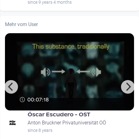
since 9 years 4 months
Mehr vom User
00:07:18
Óscar Escudero - OST
Anton Bruckner Privatuniversität OÖ
since 8 years