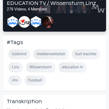
EDUCATION TV / Wissensturm Linz
278 Videos, 4 Members
#Tags
südwind
medienwerkstatt
kurt wachter
Linz
Wissensturm
education tv
vhs
fussball
Transkription