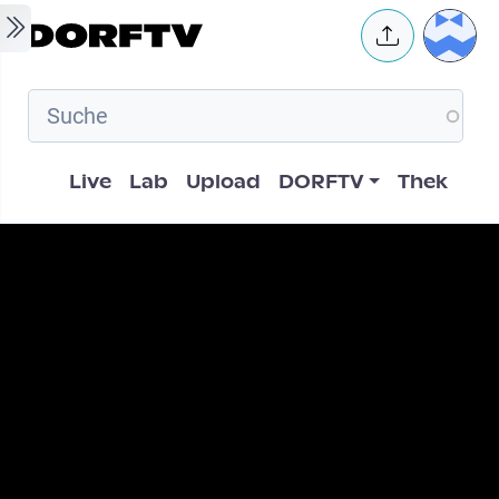
Skip to main content
User 
Hauptnavigation
Live
Lab
Upload
DORFTV
Thek