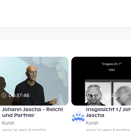
00:37:46
00:00:42
Johann Jascha - Reichl
Insgesicht 1 / J
und Partner
Jascha
Kunst
Kunst
since 14 years 9 months
since 14 years 9 months