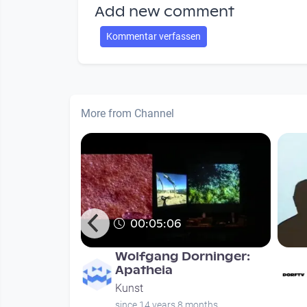
Add new comment
Kommentar verfassen
More from Channel
00:05:06
 Film von
Wolfgang Dorninger:
ötz
Apatheia
Kunst
onths
since 14 years 8 months