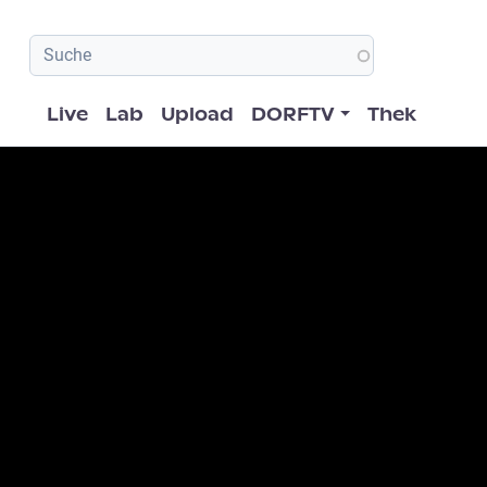
Hauptnavigation
Live
Lab
Upload
DORFTV
Thek