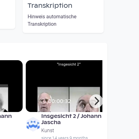
Transkription
Hinweis automatische
Transkription
00:00:32
ohann
Insgesicht 2 / Johann
Jascha
Kunst
since 14 years 9 months