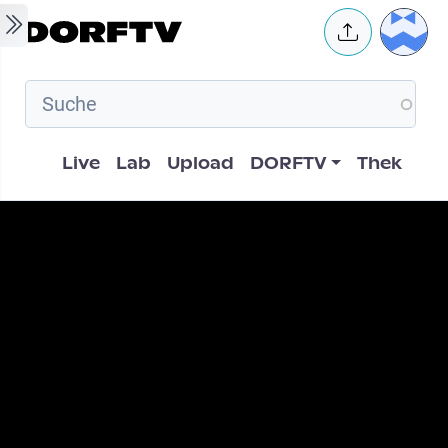
Skip to main content
User 
Hauptnavigation
Live
Lab
Upload
DORFTV
Thek