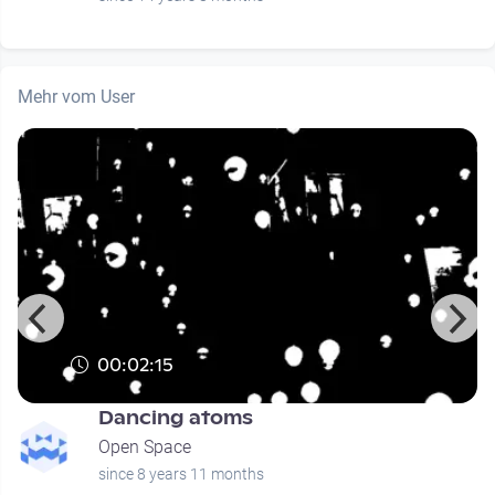
Mehr vom User
00:02:15
Dancing atoms
Open Space
since 8 years 11 months