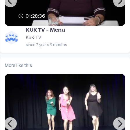
01:28:36
KUK TV - Menu
KuK TV
since 7 years 9 months
More like this