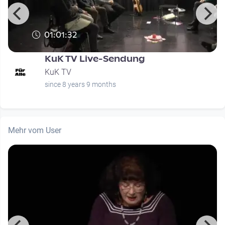
01:01:32
KuK TV Live-Sendung
KuK TV
since 8 years 9 months
Mehr vom User