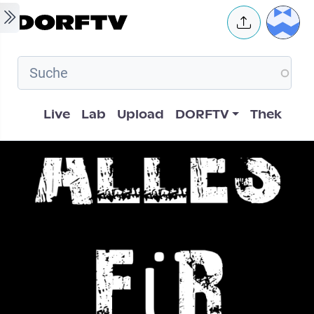
Skip to main content
User 
Hauptnavigation
Live
Lab
Upload
DORFTV
Thek