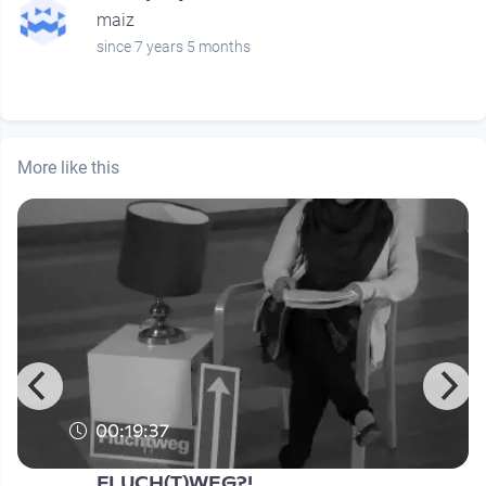
maiz
since 7 years 5 months
More like this
00:19:37
FLUCH(T)WEG?!