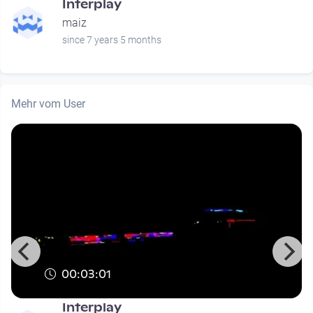
e
Interplay
maiz
since 7 years 5 months
Mehr vom User
00:03:01
Interplay