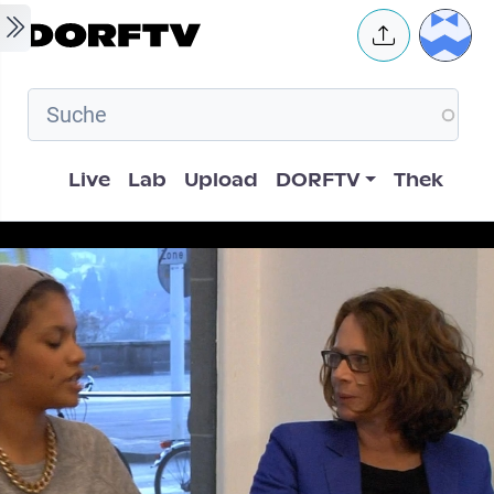
Skip to main content
User 
Hauptnavigation
Live
Lab
Upload
DORFTV
Thek