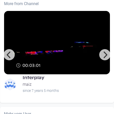
More from Channel
00:03:01
e
Interplay
maiz
since 7 years 5 months
Mehr vom User