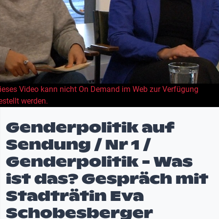
ieses Video kann nicht On Demand im Web zur Verfügung
estellt werden.
Genderpolitik auf
Sendung / Nr 1 /
Genderpolitik - Was
ist das? Gespräch mit
Stadträtin Eva
Schobesberger