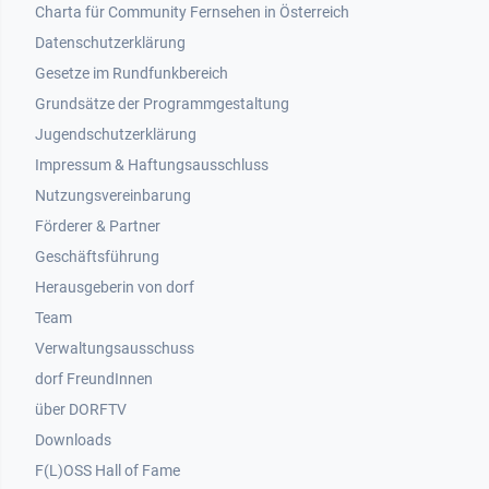
Footer 1
Charta für Community Fernsehen in Österreich
Datenschutzerklärung
Gesetze im Rundfunkbereich
Grundsätze der Programmgestaltung
Jugendschutzerklärung
Impressum & Haftungsausschluss
Nutzungsvereinbarung
Footer 2
Förderer & Partner
Geschäftsführung
Herausgeberin von dorf
Team
Verwaltungsausschuss
dorf FreundInnen
Footer 3
über DORFTV
Downloads
F(L)OSS Hall of Fame