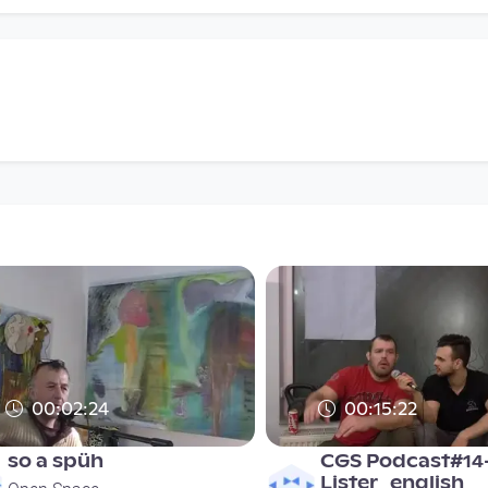
00:02:24
00:15:22
so a spüh
CGS Podcast#14
Lister_english