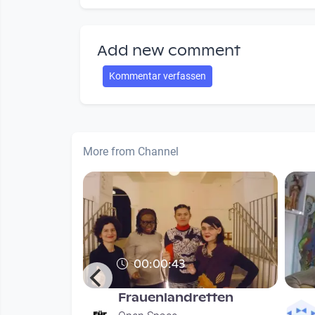
Add new comment
Kommentar verfassen
More from Channel
00:00:43
Frauenlandretten
hung