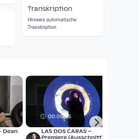
Transkription
Hinweis automatische
Transkription
00:05:46
- Dean
LAS DOS CARAS –
Premiere (Ausschnitt)