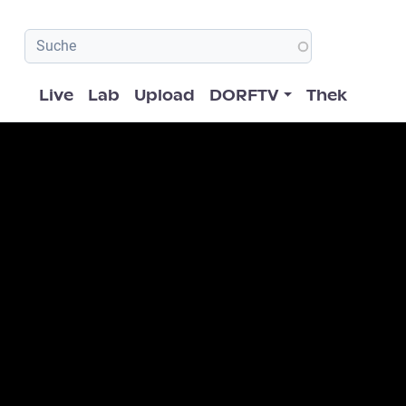
Hauptnavigation
Live
Lab
Upload
DORFTV
Thek