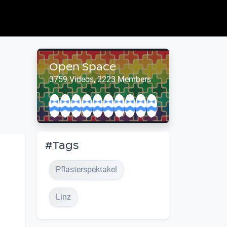
Open Space
3759 Videos, 2223 Members
#Tags
Pflasterspektakel
Linz