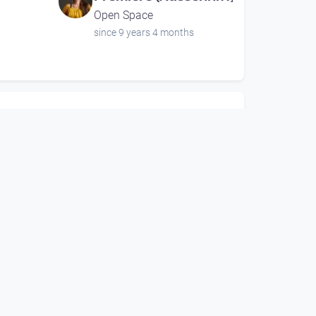
Open Space
since 9 years 4 months
00:18:47
Kunst und können 5.
Linzer Handwerksmarkt
Open Space
since 14 years 1 month