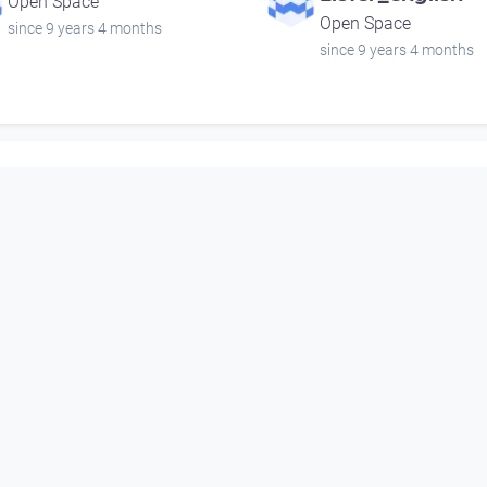
Open Space
Open Space
since 9 years 4 months
since 9 years 4 months
00:09:09
00:51:13
Steinhumermuseum
Der kleine Prinz
Open Space
Open Space
since 8 years 11 months
since 14 years 2 months