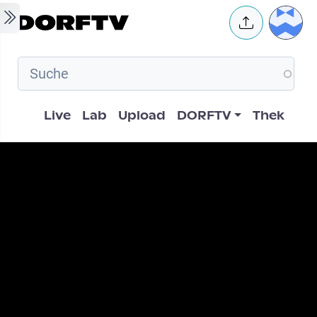
Skip to main content
User 
Hauptnavigation
Live
Lab
Upload
DORFTV
Thek