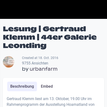
Lesung | Gertraud
Klemm | 44er Galerie
Leonding
Created at 18. Oct. 2016
9755 Ansichten
by
urbanfarm
Beschreibung
Embed
Gertraud Klemm liest am 13. Oktober, 19.00 Uhr im
Rahmenprogramm der Ausstellung Hoamatland von