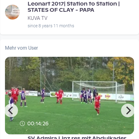
T
Leonart 2017| Station to Station |
STATES OF CLAY - PAPA
KUVA TV
since 8 years 11 months
Mehr vom User
00:14:26
T
SV Admira Linz res mit Abdulkader