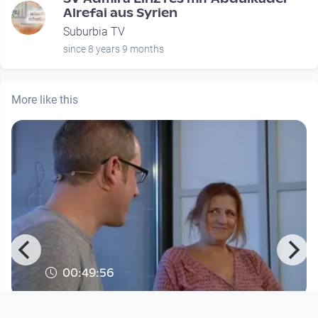
Alrefai aus Syrien
Suburbia TV
since 8 years 9 months
More like this
00:49:56
Gertraud Klemm zu Gast bei