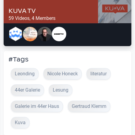
KUVA TV
59 Videos, 4 Members
#Tags
Leonding
Nicole Honeck
literatur
44er Galerie
Lesung
Galerie im 44er Haus
Gertraud Klemm
Kuva