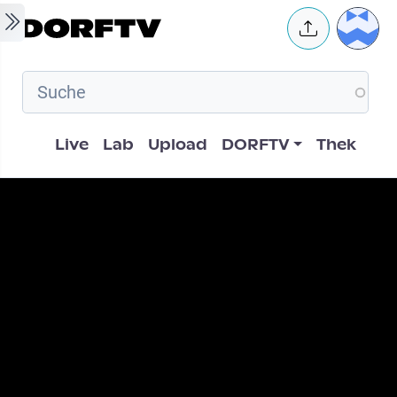
Skip to main content
User 
Hauptnavigation
Live
Lab
Upload
DORFTV
Thek