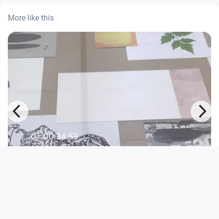
More like this
00:34:53
Ingeborg Strobl
Lentos / Nordico
since 10 years