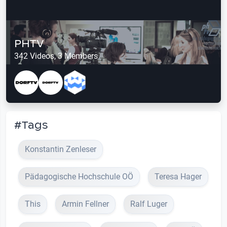
PHTV
342 Videos, 3 Members
#Tags
Konstantin Zenleser
Pädagogische Hochschule OÖ
Teresa Hager
This
Armin Fellner
Ralf Luger