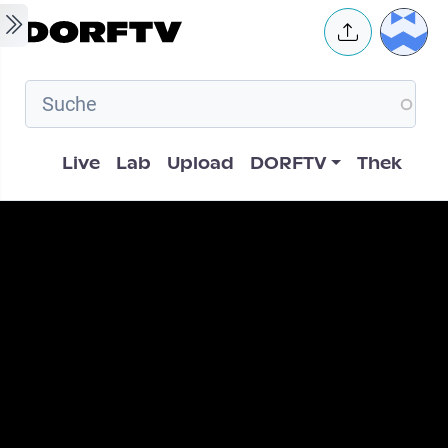
Skip to main content
User 
Hauptnavigation
Live
Lab
Upload
DORFTV
Thek