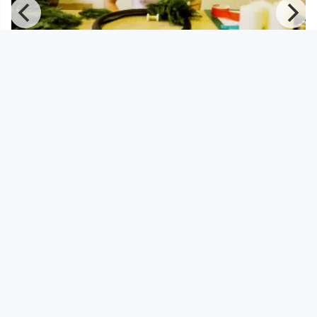
00:03:59
EDIT 2017 - How to make an Advent
Wreath
PHTV
since 8 years 7 months
Footer 1
Charta für Community Fernsehen in Österreich
Datenschutzerklärung
Gesetze im Rundfunkbereich
Grundsätze der Programmgestaltung
Jugendschutzerklärung
Impressum & Haftungsausschluss
Nutzungsvereinbarung