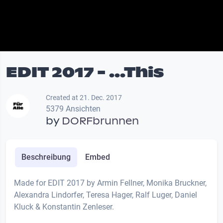
EDIT 2017 - ...This
Created at 21. Dec. 2017
5379 Ansichten
by
DORFbrunnen
Beschreibung
Embed
Made for EDIT 2017 by Armin Fellner, Monika Bruckner,
Alexandra Lindorfer, Teresa Hager, Ralf Luger, Daniel
Kluck & Konstantin Zenleser.