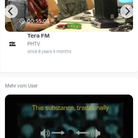
00:55:03
Tera FM
PHTV
since 8 years 9 months
Mehr vom User